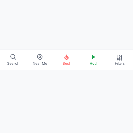
Search
Near Me
Best
Hot!
Filters
EXPLORE
›
About Us
›
Contact
›
Promote Your Profile
POLICIES
›
Privacy Policy